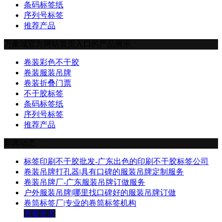
条码标签纸
序列号标签
推荐产品
万象城官方网站首页入口的产品展示
卷装彩色不干胶
卷装服装吊牌
卷装折叠门票
不干胶标签
条码标签纸
序列号标签
推荐产品
新闻动态
标签印刷不干胶批发-广东出色的印刷不干胶标签公司
卷装吊牌打孔器|具有口碑的服装吊牌定制服务
卷装吊牌厂-广东服装吊牌订做服务
户外服装吊牌|哪里找口碑好的服装吊牌订做
卷筒标签厂|专业的卷筒标签机构
查看更多