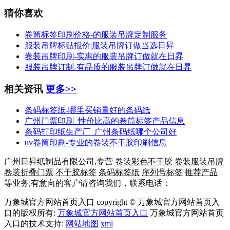
猜你喜欢
卷筒标签印刷价格-的服装吊牌定制服务
服装吊牌标贴报价|服装吊牌订做当选日昇
卷装吊牌印刷-实惠的服装吊牌订做就在日昇
服装吊牌订制-有品质的服装吊牌订做就在日昇
相关资讯
更多>>
条码标签纸-哪里买销量好的条码纸
广州门票印刷_性价比高的卷筒标签产品信息
条码打印纸生产厂_广州条码纸哪个公司好
uv卷筒印刷-专业的卷装不干胶印刷信息
广州日昇纸制品有限公司,专营
卷装彩色不干胶
卷装服装吊牌
卷装折叠门票
不干胶标签
条码标签纸
序列号标签
推荐产品
等业务,有意向的客户请咨询我们，联系电话：
万象城官方网站首页入口 copyright © 万象城官方网站首页入
口的版权所有:
万象城官方网站首页入口
万象城官方网站首页
入口的技术支持:
网站地图
xml