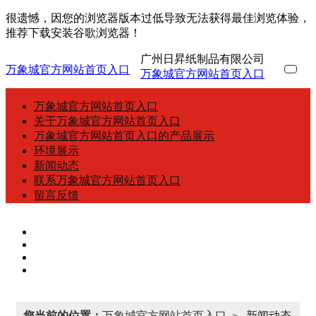
很遗憾，因您的浏览器版本过低导致无法获得最佳浏览体验，
推荐下载安装谷歌浏览器！
广州日昇纸制品有限公司
万象城官方网站首页入口
万象城官方网站首页入口
万象城官方网站首页入口
万
关
万
环
新
联
留
关于万象城官方网站首页入口
万象城官方网站首页入口的产品展示
象
于
象
境
闻
系
言
环境展示
新闻动态
联系万象城官方网站首页入口
城
万
城
展
动
万
反
留言反馈
官
象
官
示
态
象
馈
方
城
方
城
网
官
网
官
您当前的位置：
万象城官方网站首页入口
新闻动态