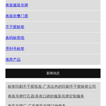
卷装服装吊牌
卷装折叠门票
不干胶标签
条码标签纸
序列号标签
推荐产品
新闻动态
标签印刷不干胶批发-广东出色的印刷不干胶标签公司
卷装吊牌打孔器|具有口碑的服装吊牌定制服务
卷装吊牌厂-广东服装吊牌订做服务