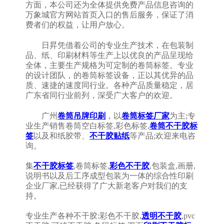
方面，本公司还为全体提供免费产品信息咨询的
展
万象城官方网站首页入口的售后服务，保证了消
费者们的权益，让用户放心。
示
日昇凭借着公司的专业生产技术，在包装制
品、纸、印刷材料等生产上以优良的产品呈现给
全体，主要生产规格为可定制的卷筒标签。专业
的设计团队，的卷筒标签设备，正以其优异的品
质、速捷的速度同行业。各种产品质量稳定，居
广东省同行业前列，深受广大客户的欢迎。
广州
卷筒吊牌印刷
，以
卷筒标签厂家
为主;专
业生产销售卷筒空白标签,彩色标签,
卷筒不干胶标
签
以及和纸胶带、
不干胶贴纸
等产品;欢迎来电咨
询。
集
不干胶标签
,卷筒标签,
彩色不干胶
,包装盒,画册,
说明书以及后工序成型包装为一体的综合性印刷
企业厂家,已经获得了广大新老客户对我们的支
持。
专业生产各种不干胶:彩色不干胶,
透明不干胶
,pvc