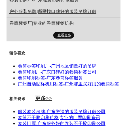
户外服装吊牌|哪里找口碑好的服装吊牌订做
卷筒标签厂|专业的卷筒标签机构
查看更多
猜你喜欢
卷筒标签印刷厂-广州地区销量好的吊牌
卷筒印刷厂-广东口碑好的卷筒标签公司
卷筒印刷标签-广东卷筒标签服务
广州自动贴标机用标签-广州哪里买好用的卷筒标签
更多>>
相关资讯
服装卷装吊牌-广东资深的服装吊牌订做公司
卷筒不干胶印刷价格|专业的门票印刷资讯
卷装门票-广东服务好的卷装不干胶印刷公司