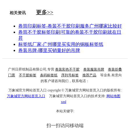
更多>>
相关资讯
卷筒印刷标签-卷装不干胶印刷服务广州哪家比较好
卷筒不干胶标签印刷|可靠的卷装不干胶印刷就在日
昇
标签纸厂家-广州哪里买实用的铜板标签纸
卷装吊牌-哪里买销量好的吊牌
广州日昇纸制品有限公司,专营
卷装彩色不干胶
卷装服装吊牌
卷装折叠
门票
不干胶标签
条码标签纸
序列号标签
推荐产品
等业务,有意向
的客户请咨询我们，联系电话：
万象城官方网站首页入口 copyright © 万象城官方网站首页入口的版权所有:
万象城官方网站首页入口
万象城官方网站首页入口的技术支持:
网站地图
xml
本站关键字:
扫一扫访问移动端