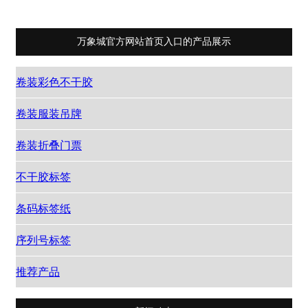
万象城官方网站首页入口的产品展示
卷装彩色不干胶
卷装服装吊牌
卷装折叠门票
不干胶标签
条码标签纸
序列号标签
推荐产品