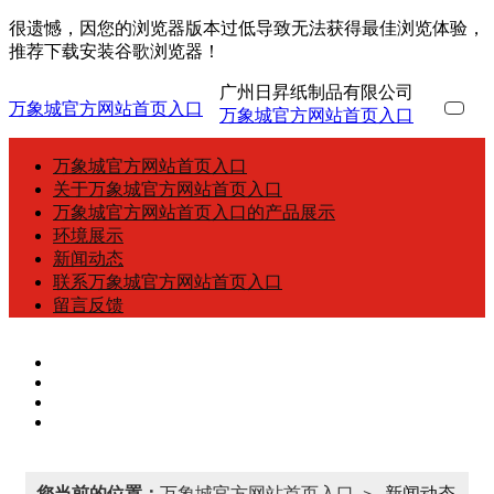
很遗憾，因您的浏览器版本过低导致无法获得最佳浏览体验，
推荐下载安装谷歌浏览器！
广州日昇纸制品有限公司
万象城官方网站首页入口
万象城官方网站首页入口
万象城官方网站首页入口
万
关
万
环
新
联
留
关于万象城官方网站首页入口
万象城官方网站首页入口的产品展示
象
于
象
境
闻
系
言
环境展示
新闻动态
联系万象城官方网站首页入口
城
万
城
展
动
万
反
留言反馈
官
象
官
示
态
象
馈
方
城
方
城
网
官
网
官
您当前的位置：
万象城官方网站首页入口
新闻动态