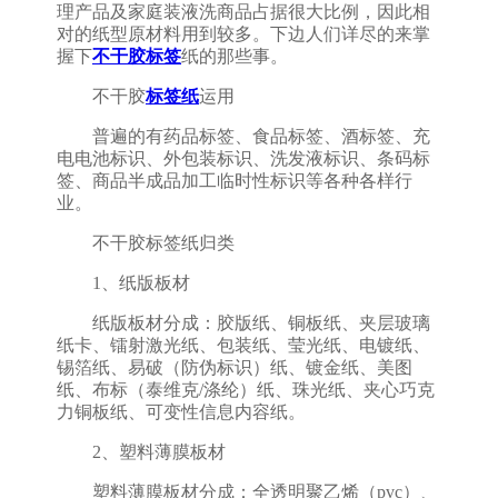
理产品及家庭装液洗商品占据很大比例，因此相
展
对的纸型原材料用到较多。下边人们详尽的来掌
握下
不干胶标签
纸的那些事。
示
不干胶
标签纸
运用
普遍的有药品标签、食品标签、酒标签、充
电电池标识、外包装标识、洗发液标识、条码标
签、商品半成品加工临时性标识等各种各样行
业。
不干胶标签纸归类
1、纸版板材
纸版板材分成：胶版纸、铜板纸、夹层玻璃
纸卡、镭射激光纸、包装纸、莹光纸、电镀纸、
锡箔纸、易破（防伪标识）纸、镀金纸、美图
纸、布标（泰维克/涤纶）纸、珠光纸、夹心巧克
力铜板纸、可变性信息内容纸。
2、塑料薄膜板材
塑料薄膜板材分成：全透明聚乙烯（pvc）、