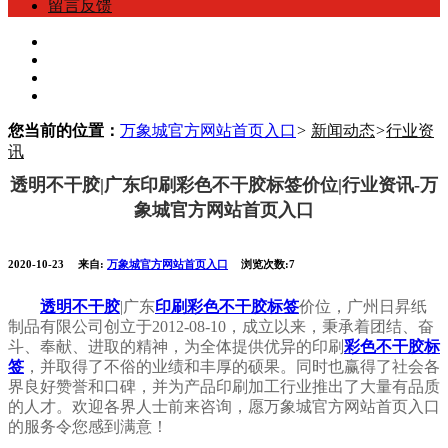
留言反馈
您当前的位置：
万象城官方网站首页入口
>
新闻动态
>
行业资
讯
透明不干胶|广东印刷彩色不干胶标签价位|行业资讯-万
象城官方网站首页入口
2020-10-23
来自:
万象城官方网站首页入口
浏览次数:7
透明不干胶
|广东
印刷彩色不干胶标签
价位，广州日昇纸
制品有限公司创立于2012-08-10，成立以来，秉承着团结、奋
斗、奉献、进取的精神，为全体提供优异的印刷
彩色不干胶标
签
，并取得了不俗的业绩和丰厚的硕果。同时也赢得了社会各
界良好赞誉和口碑，并为产品印刷加工行业推出了大量有品质
的人才。欢迎各界人士前来咨询，愿万象城官方网站首页入口
的服务令您感到满意！